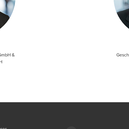
 GmbH &
Gesch
H
ices